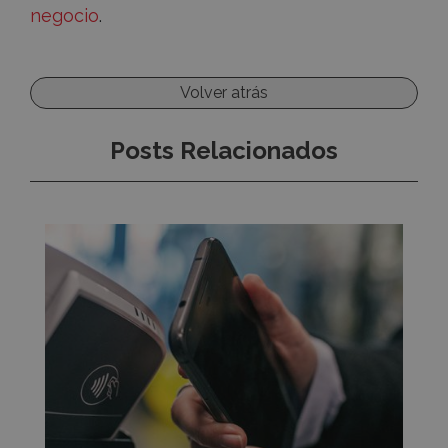
negocio
.
Volver atrás
Posts Relacionados
Innovaciones
tecnológicas
en
hostelería