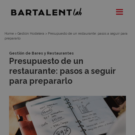
Presupuesto
Bartalent
Lab
de
un
Home
>
Gestión Hostelera
>
Presupuesto de un restaurante: pasos a seguir para
prepararlo
restaurante:
Gestión de Bares y Restaurantes
Presupuesto de un
pasos
restaurante: pasos a seguir
a
para prepararlo
seguir
para
prepararlo