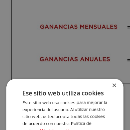
×
Accece
Ese sitio web utiliza cookies
*El número de días variará según
A
los días que abras a la semana, al mes y al año.
Este sitio web usa cookies para mejorar la
experiencia del usuario. Al utilizar nuestro
Tu
5. Calcula los beneficios
sitio web, usted acepta todas las cookies
Cuenta
de acuerdo con nuestra Política de