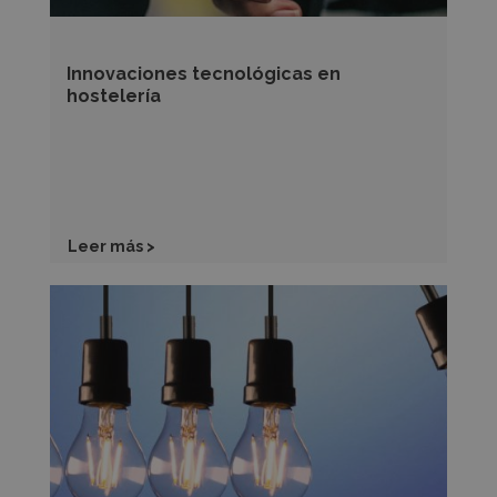
Innovaciones tecnológicas en
hostelería
Leer más >
5
formas
de
ahorrar
energía
en
tu