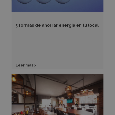
local
5 formas de ahorrar energía en tu local
Leer más >
¿Conoces
los
tipos
de
licencias
para