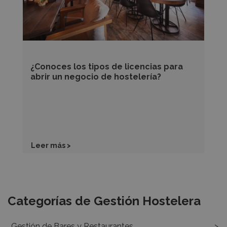
abrir
un
negocio
de
hostelería?
¿Conoces los tipos de licencias para
abrir un negocio de hostelería?
Leer más >
Recursos
Categorías de Gestión Hostelera
Gestión de Bares y Restaurantes