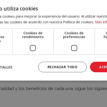
b utiliza cookies
de redes sociales para un restaurante?
 cookies para mejorar la experiencia del usuario. Al utilizar nuest
s las cookies de acuerdo con nuestra Política de cookies.
Más in
a que no se te escape ningún básico a la hora de
fundamentales y complementarias para tu negocio.
Cookies de
Cookies de
nte
rendimiento
preferencias
f
s
é es adecuada cada una y cómo sacarle partido. Po
yeses
nuestro post “Subete ya”.
on Twitter mejoras la calidad de tu servicio al clien
TALLES
RECHAZAR TODO
ACE
tagram demuestras tu profesionalidad técnica y cre
tencial.
alidad y los beneficios de cada una, sigue los siguie