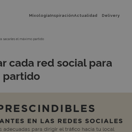
Menú
Mixología
Inspiración
Actualidad
Delivery
principal
ra sacarles el máximo partido
r cada red social para
 partido