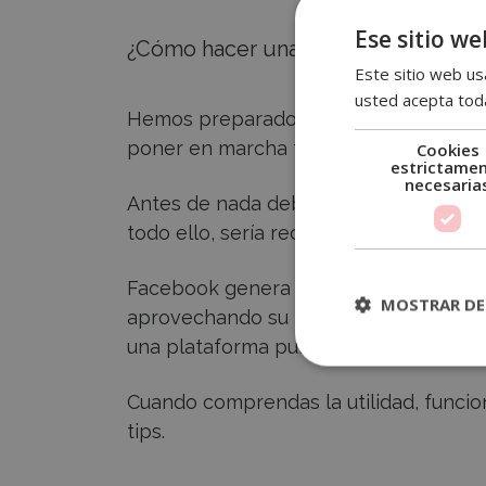
Ese sitio we
¿Cómo hacer una estrategia básica 
Este sitio web usa
usted acepta toda
Hemos preparado un menú sencillo par
poner en marcha tres redes sociales 
Cookies
estrictame
necesaria
Antes de nada debes entender para qu
todo ello, sería recomendable que le
Facebook genera notoriedad y tráfico, c
MOSTRAR DE
aprovechando su inmediatez y con Ins
una plataforma publicitaria llena de po
Cuando comprendas la utilidad, funcion
tips.