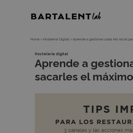
Aprende
Bartalent
a
Lab
gestionar
Home
>
Hosteleria Digital
>
Aprende a gestionar cada red social pa
cada
Hostelería digital
Aprende a gestiona
red
sacarles el máximo
social
para
sacarles
el