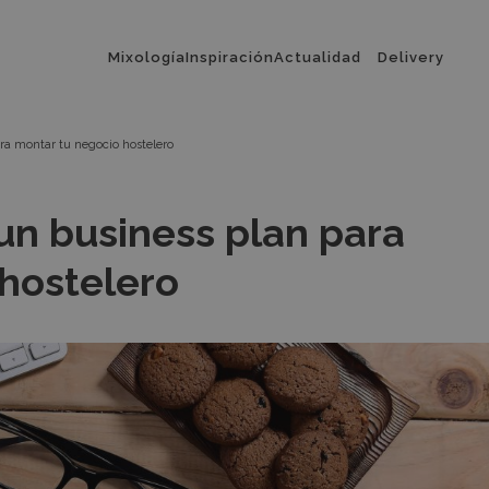
Menú
Mixología
Inspiración
Actualidad
Delivery
principal
ra montar tu negocio hostelero
un business plan para
hostelero