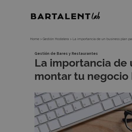
La
Bartalent
importancia
Lab
de
Home
>
Gestión Hostelera
>
La importancia de un business plan pa
un
Gestión de Bares y Restaurantes
La importancia de 
business
montar tu negocio 
plan
para
montar
tu