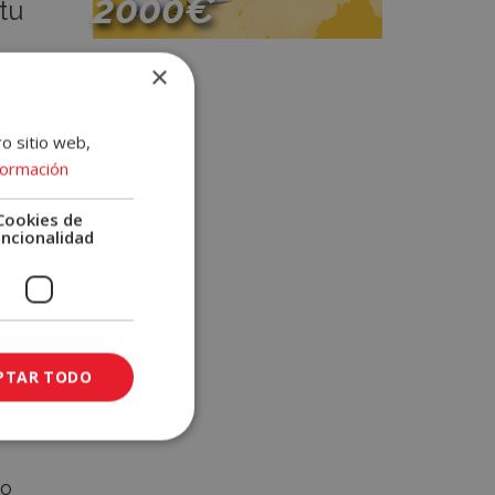
2000€
tu
×
Participa
que
s
ro sitio web,
formación
y te
Cookies de
uncionalidad
PTAR TODO
nces
mo