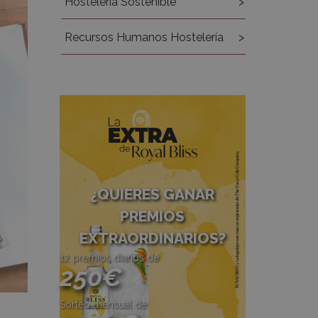
Hostelería Sostenible
Recursos Humanos Hostelería
¿QUIERES GANAR
PREMIOS
EXTRAORDINARIOS?
12 premios diarios de
250€
Sorteo mensual de