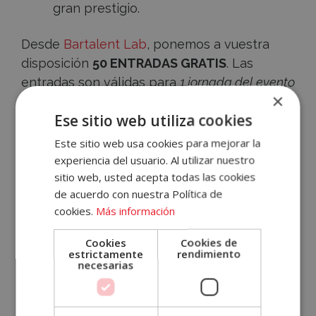
gran prestigio.
Desde
Bartalent Lab
, ponemos a vuestra
disposición
50 ENTRADAS GRATIS
. Las
entradas son válidas para
1 jornada del evento
×
e incluyen
3 degustaciones
por entrada.
Accece
Ese sitio web utiliza cookies
A
¿Quieres hacerte con la tuya?
Regístrate
o
Este sitio web usa cookies para mejorar la
inicia sesión
en nuestra plataforma y
experiencia del usuario. Al utilizar nuestro
Tu
consigue tu
código promocional
para
sitio web, usted acepta todas las cookies
Cuenta
de acuerdo con nuestra Política de
descargar tu acreditación.
cookies.
Más información
Email
Cookies
Cookies de
estrictamente
rendimiento
necesarias
Contraseña
Volver atrás
¿Has olvidado tu contraseña?