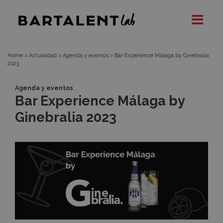
Bar
Bartalent
Lab
Experience
Málaga
Home
>
Actualidad
>
Agenda y eventos
>
Bar Experience Málaga by Ginebralia
2023
by
Agenda y eventos
Bar Experience Málaga by
Ginebralia
Ginebralia 2023
2023