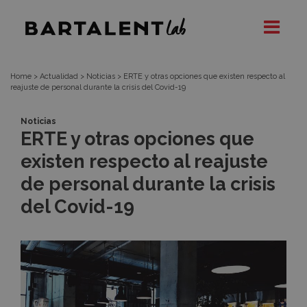
ERTE
Bartalent
Lab
y
otras
Home
>
Actualidad
>
Noticias
>
ERTE y otras opciones que existen respecto al
reajuste de personal durante la crisis del Covid-19
opciones
Noticias
ERTE y otras opciones que
que
existen respecto al reajuste
existen
de personal durante la crisis
del Covid-19
respecto
al
reajuste