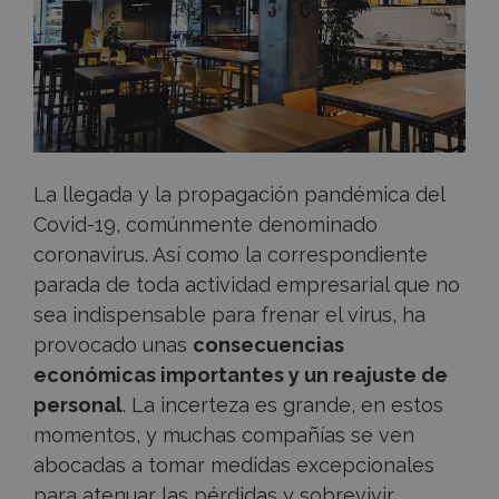
de
personal
durante
la
La llegada y la propagación pandémica del
Covid-19, comúnmente denominado
crisis
coronavirus. Así como la correspondiente
parada de toda actividad empresarial que no
del
sea indispensable para frenar el virus, ha
provocado unas
consecuencias
Covid-
económicas importantes y un reajuste de
19
personal
. La incerteza es grande, en estos
momentos, y muchas compañías se ven
abocadas a tomar medidas excepcionales
para atenuar las pérdidas y sobrevivir.