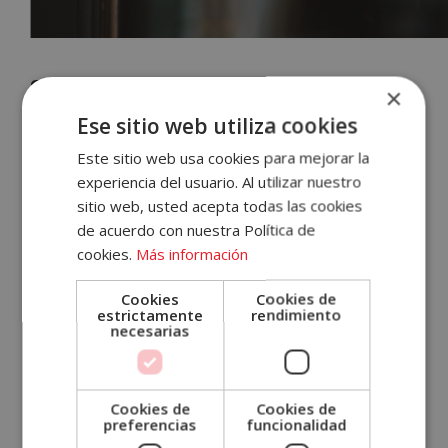
Se pueden pedir y dar vacaciones, pero
×
Accece
no obligar a hacerlas
Ese sitio web utiliza cookies
A
Este sitio web usa cookies para mejorar la
Otro tema que surge en muchas
experiencia del usuario. Al utilizar nuestro
Tu
conversaciones estos días es el de las
sitio web, usted acepta todas las cookies
Cuenta
de acuerdo con nuestra Política de
vacaciones
. Siguiendo lo que afirma el
cookies.
Más información
Estatuto de los Trabajadores, los empleados
Email
tienen derecho a pedirlas durante un
Cookies
Cookies de
periodo excepcional
como el actual. Ahora
estrictamente
rendimiento
necesarias
bien, en ningún caso se debe obligar al
Contraseña
personal a hacerlas. Deben de ser, siempre,
fruto del
pacto entre empresa y
¿Has olvidado tu contraseña?
Cookies de
Cookies de
trabajador
.
preferencias
funcionalidad