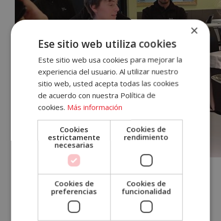
×
Accece
Ese sitio web utiliza cookies
A
Este sitio web usa cookies para mejorar la
experiencia del usuario. Al utilizar nuestro
Tu
sitio web, usted acepta todas las cookies
Cuenta
de acuerdo con nuestra Política de
cookies.
Más información
Email
Cookies
Cookies de
estrictamente
rendimiento
necesarias
Contraseña
Finalmente tras dos horas de clase y un
¿Has olvidado tu contraseña?
Cookies de
Cookies de
poco de tiempo libre, todos ellos pudieron
preferencias
funcionalidad
disfrutar de una experiencia gastronómica
Recordar
sesión
sorpresa. Fueron a cenar a
Torre d’Alta Mar