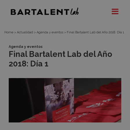
Final
Bartalent
Lab
Bartalent
Lab
Home
>
Actualidad
>
Agenda y eventos
>
Final Bartalent Lab del Año 2018: Día 1
del
Agenda y eventos
Final Bartalent Lab del Año
Año
2018: Día 1
2018:
Día
1