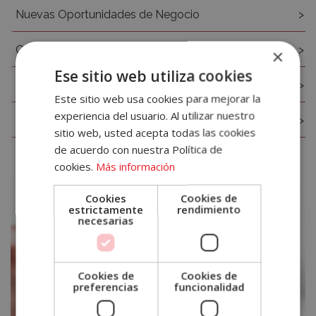
Nuevas Oportunidades de Negocio
Gestión de Bares y Restaurantes
×
Accece
Ese sitio web utiliza cookies
Hostelería Sostenible
A
Este sitio web usa cookies para mejorar la
experiencia del usuario. Al utilizar nuestro
Tu
Recursos Humanos Hostelería
sitio web, usted acepta todas las cookies
Cuenta
de acuerdo con nuestra Política de
cookies.
Más información
Email
Cookies
Cookies de
estrictamente
rendimiento
necesarias
Contraseña
¿Has olvidado tu contraseña?
Cookies de
Cookies de
preferencias
funcionalidad
Recordar