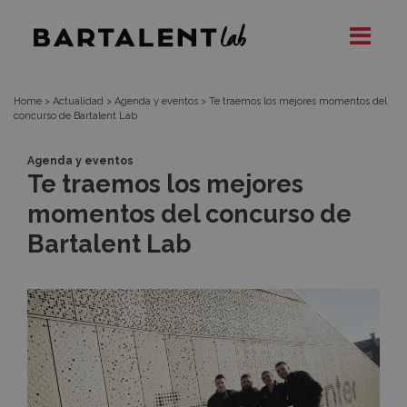
Te
Bartalent
Lab
traemos
los
Home
>
Actualidad
>
Agenda y eventos
>
Te traemos los mejores momentos del
concurso de Bartalent Lab
mejores
Agenda y eventos
Te traemos los mejores
momentos
momentos del concurso de
del
Bartalent Lab
concurso
de
Bartalent