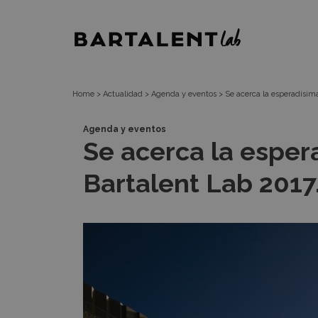
Se
Bartalent
acerca
Lab
la
Home
>
Actualidad
>
Agenda y eventos
>
Se acerca la esperadísima
esperadísima
Agenda y eventos
Se acerca la espera
gran
Bartalent Lab 2017
final
de
Bartalent
Lab