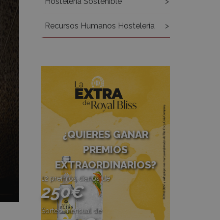
Hostelería Sostenible
Recursos Humanos Hostelería
¿QUIERES GANAR
PREMIOS
EXTRAORDINARIOS?
12 premios diarios de
250€
Sorteo mensual de