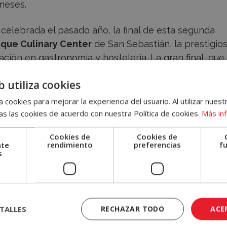
 meses.
, celebrada el pasado año, la final de esta segunda
que Culinary Center
de San Sebastián, la prestigio
ción en gastronomía y hostelería. La gran final, que
ro
, constará de dos fases. Por un lado, la fase de
b utiliza cookies
e la gran final propiamente dicha.
 cookies para mejorar la experiencia del usuario. Al utilizar nuest
s las cookies de acuerdo con nuestra Política de cookies.
Más in
Cookies de
Cookies de
nte
rendimiento
preferencias
f
s
TALLES
RECHAZAR TODO
ACE