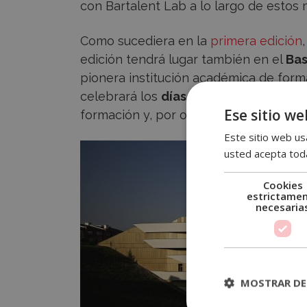
con Bartalent Lab a lo largo de estos
Como sucediera en la
primera edición
edición tendrá lugar también en el
Bas
pionera institución académica de forma
celebrará los
días 20, 21 y 22 de febre
Ese sitio we
formación y, por otro, la celebración d
Este sitio web usa
usted acepta toda
Cookies
estrictame
necesaria
MOSTRAR DE