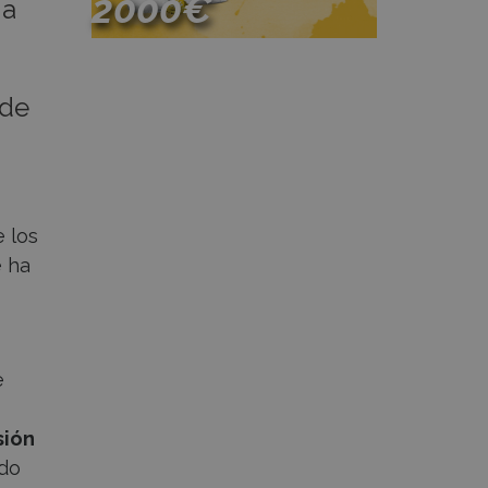
2000€
ga
Participa
 de
 los
e ha
e
sión
ido