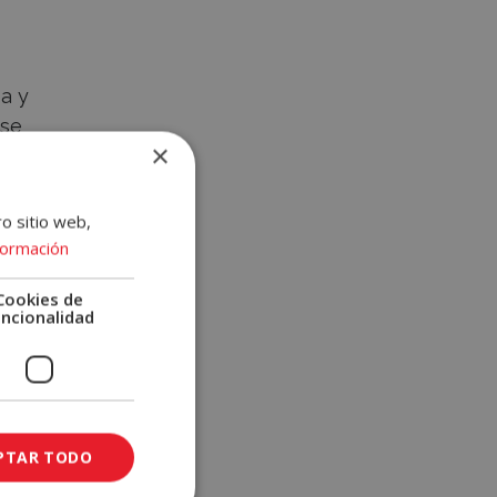
sa y
 se
×
ro sitio web,
formación
Cookies de
uncionalidad
PTAR TODO