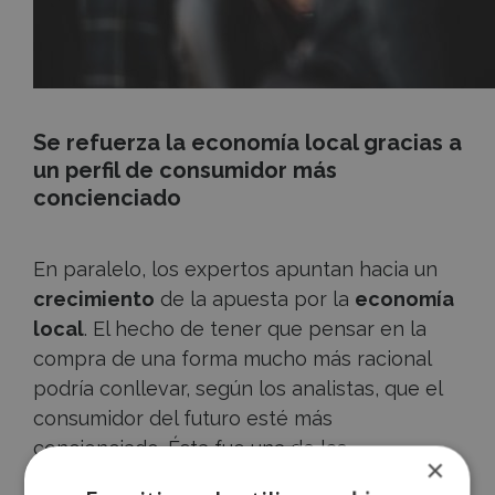
Se refuerza la economía local gracias a
un perfil de consumidor más
concienciado
En paralelo, los expertos apuntan hacia un
crecimiento
de la apuesta por la
economía
local
. El hecho de tener que pensar en la
compra de una forma mucho más racional
podría conllevar, según los analistas, que el
consumidor del futuro esté más
concienciado. Ésta fue una de las
×
Accece
conclusiones de los participantes del sector