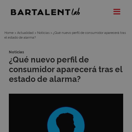
¿Qué
Bartalent
Lab
nuevo
perfil
Home
>
Actualidad
>
Noticias
>
¿Qué nuevo perfil de consumidor aparecerá tras
el estado de alarma?
de
Noticias
¿Qué nuevo perfil de
consumidor
consumidor aparecerá tras el
aparecerá
estado de alarma?
tras
el
estado