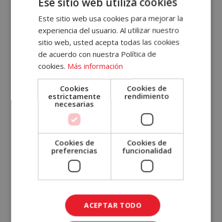
Ese sitio web utiliza cookies
en el encuentro virtual
Cómo se adapta la
A
Este sitio web usa cookies para mejorar la
industria alimentaria al Covid-19
, organizado
experiencia del usuario. Al utilizar nuestro
Tu
por el Centro Nacional de Tecnología y
sitio web, usted acepta todas las cookies
Seguridad Alimentaria. En este análisis
Cuenta
de acuerdo con nuestra Política de
colectivo también se hizo referencia a la
cookies.
Más información
búsqueda de bienestar, por parte del
Email
consumidor, y por lo tanto a un posible auge
Cookies
Cookies de
estrictamente
rendimiento
de los productos saludables.
Sostenibilidad
necesarias
Contraseña
y salud
se presentan como dos
conceptos
clave
.
¿Has olvidado tu contraseña?
Cookies de
Cookies de
preferencias
funcionalidad
¿Un freno racional a los tiempos de las
Recordar
compras frenéticas?
sesión
ACCEDER
En la línea de esta racionalización del
ACEPTAR TODO
consumidor, que plantean los expertos en la
¿No