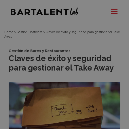
Claves
Bartalent
Lab
de
éxito
Home
>
Gestión Hostelera
>
Claves de éxito y seguridad para gestionar el Take
Away
y
Gestión de Bares y Restaurantes
Claves de éxito y seguridad
seguridad
para gestionar el Take Away
para
gestionar
el
Take