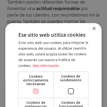
También existen diferentes formas de
fomentar una
actitud responsable
por
parte de los clientes, con recordatorios en la
puerta. También se pueden marcar las
×
distancias en el suelo, con algún tipo de
Accece
Ese sitio web utiliza cookies
elemento como cinta adhesiva, por si en
A
algún momento hay más de una persona
Este sitio web usa cookies para mejorar la
esperando.
experiencia del usuario. Al utilizar nuestro
Tu
sitio web, usted acepta todas las cookies
Cuenta
de acuerdo con nuestra Política de
Un horario especial para las personas
cookies.
Más información
mayores de 65 años
Email
Cookies
Cookies de
estrictamente
rendimiento
Sabemos que el coronavirus afecta,
necesarias
Contraseña
especialmente, a las personas mayores.
Ellos han sido las principales víctimas de la
¿Has olvidado tu contraseña?
Cookies de
Cookies de
pandemia. Por este motivo, se pide a los
preferencias
funcionalidad