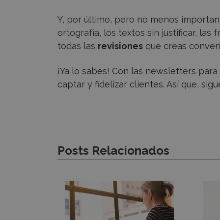
Y, por último, pero no menos importante
ortografía, los textos sin justificar, la
todas las
revisiones
que creas conve
¡Ya lo sabes! Con las newsletters par
captar y fidelizar clientes. Así que, sig
Posts Relacionados
¿Cómo
Cop
contar
gas
la
2