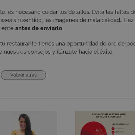
, es necesario cuidar los detalles. Evita las faltas d
s frases sin sentido, las imágenes de mala calidad… Haz
niente
antes de enviarlo
.
a tu restaurante tienes una oportunidad de oro de po
ue nuestros consejos y ¡lánzate hacia el éxito!
Volver atrás
ywriting
Pasos
tronómico
para
construir