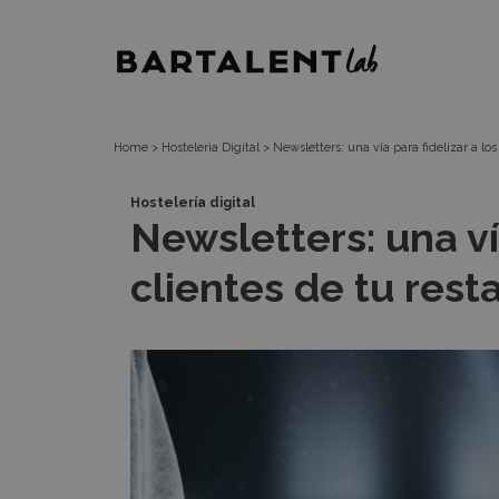
Newsletters:
Bartalent
una
Lab
vía
Home
>
Hosteleria Digital
>
Newsletters: una vía para fidelizar a los
para
Hostelería digital
Newsletters: una vía
fidelizar
clientes de tu rest
a
los
clientes
de