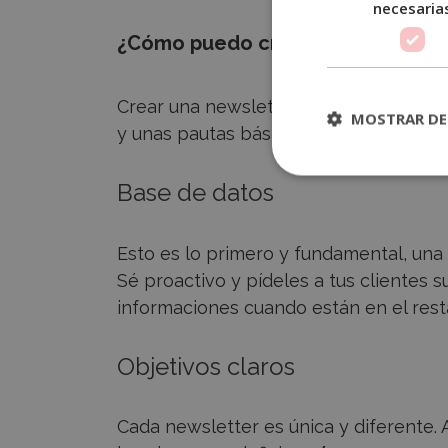
necesaria
¿Cómo puedo crear una newslette
Crear una newsletter para tu restaura
MOSTRAR DE
y unas pautas básicas a seguir. Estos s
Base de datos
Esto es lo primero y fundamental, un
Sé proactivo y pídeles a tus clientes s
informaciones cuando están en el rest
Objetivos claros
Cada newsletter es única y diferente. 