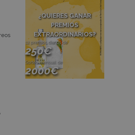
¿QUIERES GANAR
PREMIOS
EXTRAORDINARIOS?
rreos
12 premios diarios de
250€
Sorteo mensual de
2000€
Participa
o