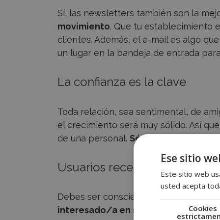
Sí, las newsletters también son la mej
movimiento
. Que tu establecimiento 
clientes. Además, el e-mail es algo q
un lugar en la bandeja de entrada para
La confianza es la clave
Toda relación, sea sentimental, de amig
el crecimiento será muy sólido. Así que
de una personal.
Sé transparente
y m
Ese sitio we
Usuarios receptivos
Este sitio web usa
usted acepta toda
Debes ser consciente de que, si alguie
Cookies
interesado/a en saber más sobre tu
estrictame