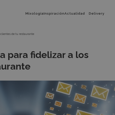
Menú
Mixología
Inspiración
Actualidad
Delivery
principal
 clientes de tu restaurante
 para fidelizar a los
aurante