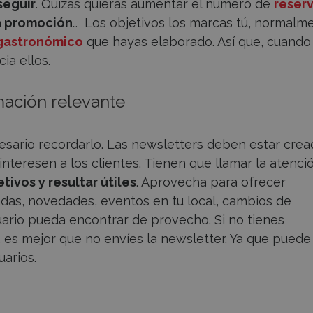
seguir
. Quizás quieras aumentar el número de
reser
a
promoción
… Los objetivos los marcas tú, normalm
 gastronómico
que hayas elaborado. Así que, cuando
ia ellos.
mación relevante
sario recordarlo. Las newsletters deben estar crea
e interesen a los clientes. Tienen que llamar la atenci
ivos y resultar útiles
. Aprovecha para ofrecer
adas, novedades, eventos en tu local, cambios de
uario pueda encontrar de provecho. Si no tienes
, es mejor que no envíes la newsletter. Ya que puede
uarios.