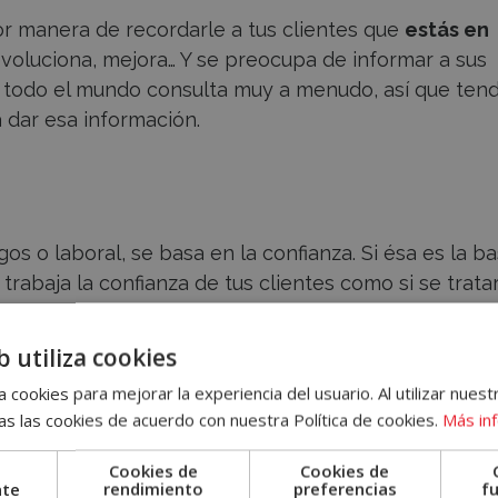
or manera de recordarle a tus clientes que
estás en
evoluciona, mejora… Y se preocupa de informar a sus
ue todo el mundo consulta muy a menudo, así que ten
 dar esa información.
os o laboral, se basa en la confianza. Si ésa es la ba
 trabaja la confianza de tus clientes como si se trata
uestra los
valores reales
de tu marca.
b utiliza cookies
 cookies para mejorar la experiencia del usuario. Al utilizar nuest
s las cookies de acuerdo con nuestra Política de cookies.
Más in
n se ha suscrito a tu newsletter, es que está
Cookies de
Cookies de
 negocio
. ¡Aprovecha ese interés!
nte
rendimiento
preferencias
f