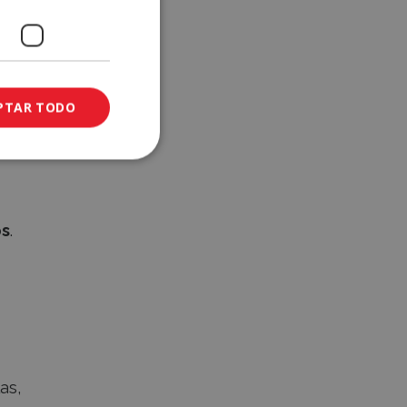
ción
PTAR TODO
os
.
as,