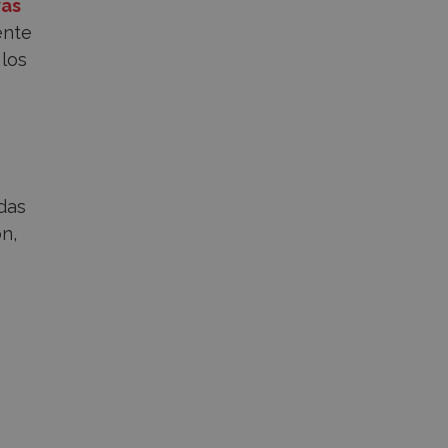
vas
ente
 los
das
ón,