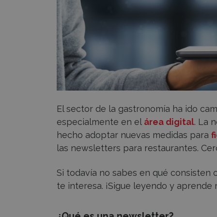
tu
restaurante
El sector de la gastronomía ha ido ca
especialmente en el
área digital
. La 
hecho adoptar nuevas medidas para
f
las newsletters para restaurantes. Cerc
Si todavía no sabes en qué consisten
te interesa. ¡Sigue leyendo y aprende 
¿Qué es una newsletter?