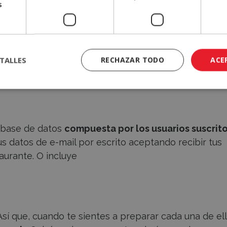
s
r para mi restaurante?
nte no es complicado, pero sí precisa tiempo, dedica
TALLES
RECHAZAR TODO
ACE
on los ingredientes:
a base de datos
compuesta por los usuarios suscrit
us datos de e-mail por escrito aceptando recibir tus
aurante. O incluye
Así que, cuando te sientes a preparar cada una de ell