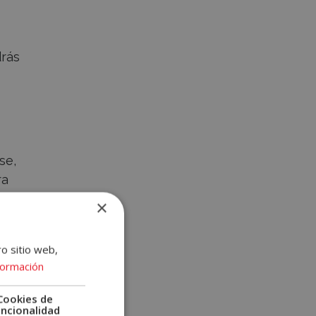
drás
se,
ra
×
ro sitio web,
formación
Cookies de
uncionalidad