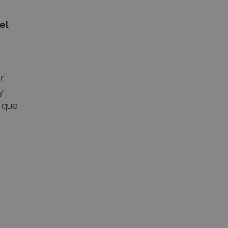
el
r
y
 que