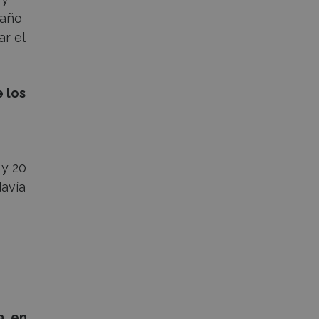
 año
ar el
e los
 y 20
avía
a, en