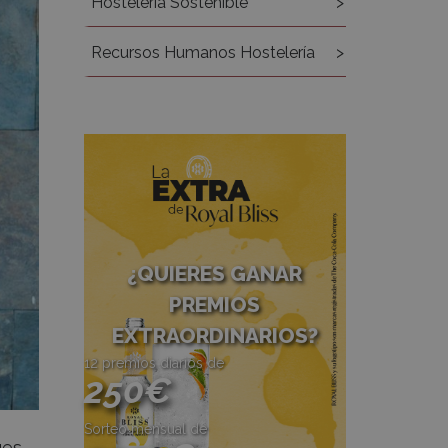
Hostelería Sostenible
Recursos Humanos Hostelería
¿QUIERES GANAR
PREMIOS
EXTRAORDINARIOS?
12 premios diarios de
250€
Sorteo mensual de
ues