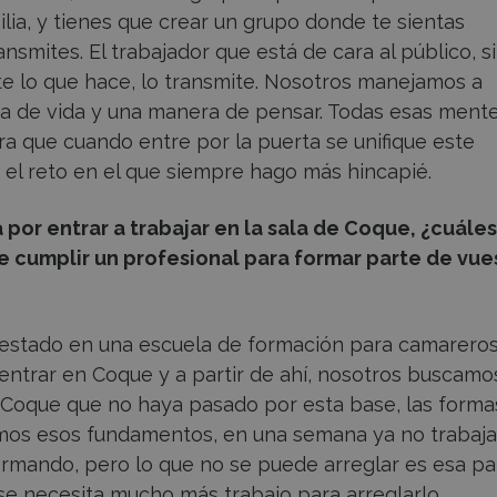
lia, y tienes que crear un grupo donde te sientas
nsmites. El trabajador que está de cara al público, s
nte lo que hace, lo transmite. Nosotros manejamos a
a de vida y una manera de pensar. Todas esas ment
ra que cuando entre por la puerta se unifique este
 el reto en el que siempre hago más hincapié.
or entrar a trabajar en la sala de Coque, ¿cuáles
be cumplir un profesional para formar parte de vue
estado en una escuela de formación para camareros
ntrar en Coque y a partir de ahí, nosotros buscamo
Coque que no haya pasado por esta base, las formas
mos esos fundamentos, en una semana ya no trabaj
formando, pero lo que no se puede arreglar es esa pa
se necesita mucho más trabajo para arreglarlo.