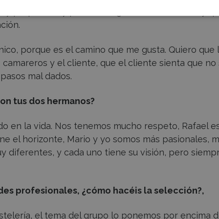
muy preparado, y para conseguirlo sobre todo hay q
ción.
ico, porque es el camino que me gusta. Quiero que 
amareros y el cliente, que el cliente sienta que no
 pasos mal dados.
con tus dos hermanos?
o en la vida. Nos tenemos mucho respeto, Rafael es
one el horizonte, Mario y yo somos más pasionales, 
 diferentes, y cada uno tiene su visión, pero siemp
des profesionales, ¿cómo hacéis la selección?,
stelería, el tema del grupo lo ponemos por encima 