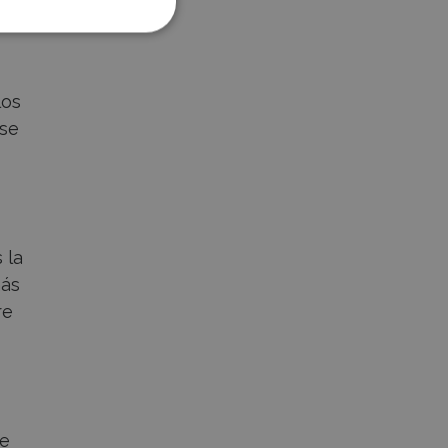
ue
los
 se
 la
más
re
de