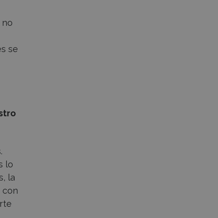
i no
es se
stro
.
s lo
, la
a con
rte