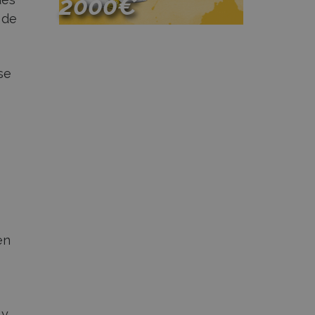
2000€
 de
Participa
se
e
en
 y