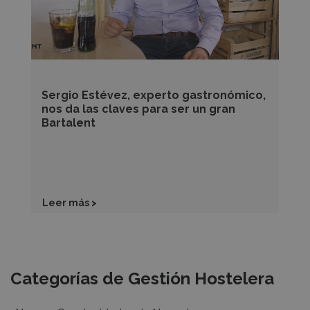
las
claves
para
ser
un
Sergio Estévez, experto gastronómico,
gran
nos da las claves para ser un gran
Bartalent
Bartalent
Leer más >
Recursos
Categorías de Gestión Hostelera