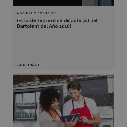
Bartalent
del
AGENDA Y EVENTOS
Año
¡El 14 de febrero se disputa la final
2018!
Bartalent del Año 2018!
Leer más >
Bartalent
Lab:
la
herramienta
que
te
acerca