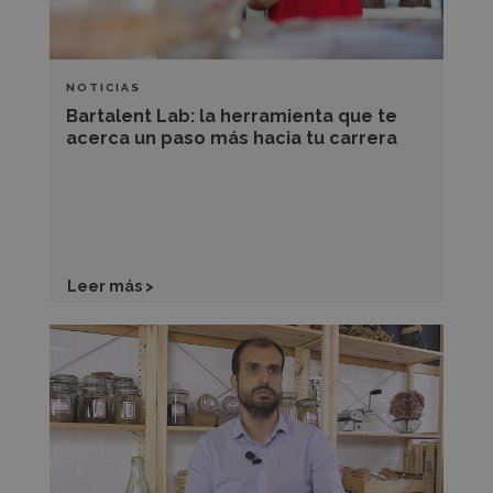
un
paso
más
NOTICIAS
hacia
Bartalent Lab: la herramienta que te
tu
acerca un paso más hacia tu carrera
carrera
Leer más >
Sergio
Estévez,
experto
gastronómico,
nos
da