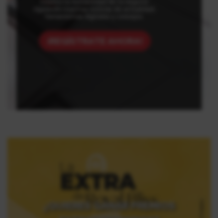
máximo la rentabilidad de tu negocio
siguiendo nuestras noticias de actualidad,
herramientas digitales y consejos.
¡REGÍSTRATE AHORA!
¿QUIERES GANAR PREMIOS