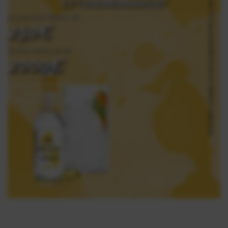
EXTRAORDINARIOS?
12 premios diarios de
250€
Sorteo mensual de
2000€
Participa