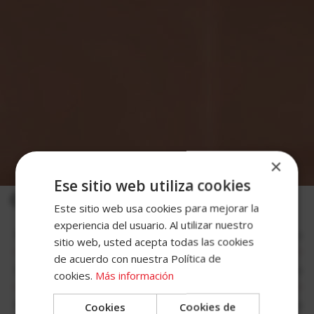
No hay posts relacionados
Recursos
Categorías Noticias de Mixología
General
×
Accece
Ese sitio web utiliza cookies
Categorías de Gestión Hostelera
A
Este sitio web usa cookies para mejorar la
experiencia del usuario. Al utilizar nuestro
Tu
Nuevas Oportunidades de Negocio
sitio web, usted acepta todas las cookies
Cuenta
de acuerdo con nuestra Política de
Gestión de Bares y Restaurantes
cookies.
Más información
Email
Hostelería Sostenible
Cookies
Cookies de