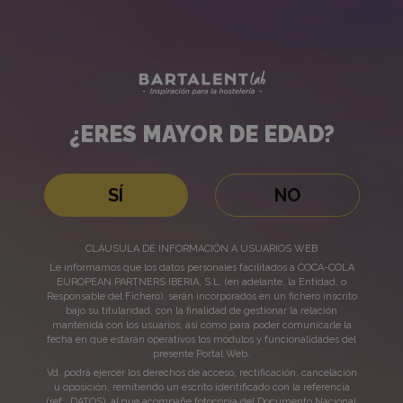
Cuarta
Bartalent
Lab
parte
de
¿ERES MAYOR DE EDAD?
los
¿ERES
distintos
MAYOR
SÍ
NO
DE
cócteles
CLÁUSULA DE INFORMACIÓN A USUARIOS WEB
EDAD?
Le informamos que los datos personales facilitados a COCA-COLA
más
EUROPEAN PARTNERS IBERIA, S.L. (en adelante, la Entidad, o
Responsable del Fichero), serán incorporados en un fichero inscrito
bajo su titularidad, con la finalidad de gestionar la relación
populares
mantenida con los usuarios, así como para poder comunicarle la
fecha en que estarán operativos los módulos y funcionalidades del
presente Portal Web.
del
Cuarta parte de los distintos
Vd. podrá ejercer los derechos de acceso, rectificación, cancelación
u oposición, remitiendo un escrito identificado con la referencia
(ref., DATOS), al que acompañe fotocopia del Documento Nacional