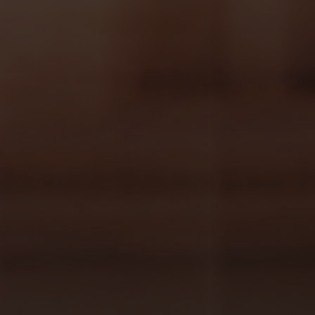
Facebook
Twitter
LinkedIn
WhatsApp
Compartir
Post
Anterior post
navigation
Siguiente post