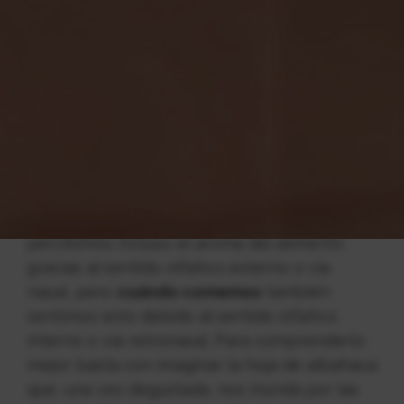
principios fundamentales: por
asociación
o
por
contraste
. El primero de los casos
intentaremos que
los platos y el vino
se
complementen y en el segundo buscaremos
el equilibrio entre gastronomía y vino a
través de las sensaciones opuestas que nos
ofrecen.
La intensidad hace referencia a los
aromas, tanto los percibidos por vía nasal
como retronasal.
Cuando olemos
percibimos incluso el aroma del alimento
gracias al sentido olfativo externo o vía
nasal, pero
cuándo comemos
también
sentimos esto debido al sentido olfativo
interno o vía retronasal. Para comprenderlo
mejor basta con imaginar la hoja de albahaca
que, una vez degustada, nos inunda por las