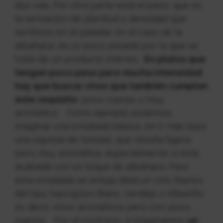
dos vías.
Por otra parte está el peso, que es
la sensación de plenitud y densidad que
sentimos en el paladar, en el caso de la
albahaca, es un poco pesada por lo que se
trata de un producto intenso.
En platos que
tengan poco peso pero mucha intensidad
hay que buscar vinos que también cumplan
este requisito
: poco cuerpo y muy
aromático.
Como ejemplo podemos
imaginar una ensalada básica, sin ir más lejos
una
caprese
de tomate, que resulta ligera
pero muy aromática, especialmente si está
acabada con un toque de albahaca. Para
esta ensalada se antoja ideal un vino blanco
del tipo Sauvignon Blanc, Verdejo o Albariño;
es decir, vinos aromáticos pero con poco
cuerpo.
Por el contrario, si imaginamos
un