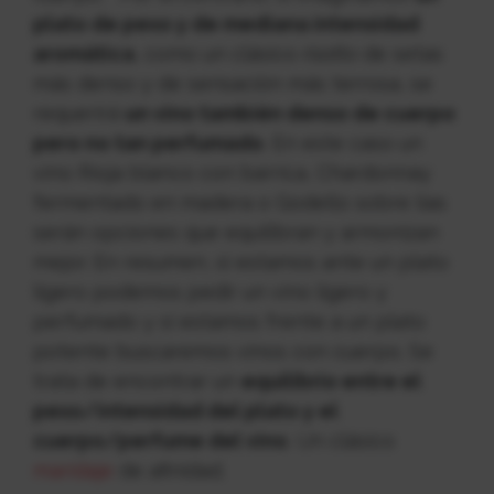
plato de peso y de mediana intensidad
aromática
, como un clásico
risotto
de setas
más denso y de sensación más terrosa, se
requerirá
un vino también denso de cuerpo
pero no tan perfumado
. En este caso un
vino Rioja blanco con barrica, Chardonnay
fermentado en madera o Godello sobre lías
serán opciones que equilibran y armonizan
mejor.
En resumen, si estamos ante un plato
ligero podemos pedir un vino ligero y
perfumado y si estamos frente a un plato
potente buscaremos vinos con cuerpo. Se
trata de encontrar un
equilibrio entre el
peso/intensidad del plato y el
cuerpo/perfume del vino
. Un clásico
maridaje
de afinidad.