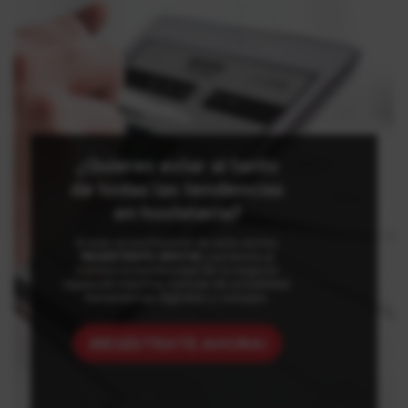
¿Quieres estar al tanto
de todas las tendencias
en hostelería?
Si eres un profesional de este sector,
REGÍSTRATE GRATIS
y potencia al
máximo la rentabilidad de tu negocio
siguiendo nuestras noticias de actualidad,
herramientas digitales y consejos.
¡REGÍSTRATE AHORA!