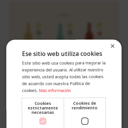
×
Accece
Ese sitio web utiliza cookies
A
Este sitio web usa cookies para mejorar la
experiencia del usuario. Al utilizar nuestro
Tu
sitio web, usted acepta todas las cookies
Cuenta
Estos serían unos ejemplos de los
de acuerdo con nuestra Política de
principales maridajes:
–
Vinos blancos
cookies.
Más información
jóvenes sencillos: aperitivos o entrantes muy
Email
Cookies
Cookies de
ligeros, pescados blancos, mariscos, quesos
estrictamente
rendimiento
necesarias
frescos, ensaladas-
–
Vinos blancos
Contraseña
fermentados en barrica: Quesos curados,