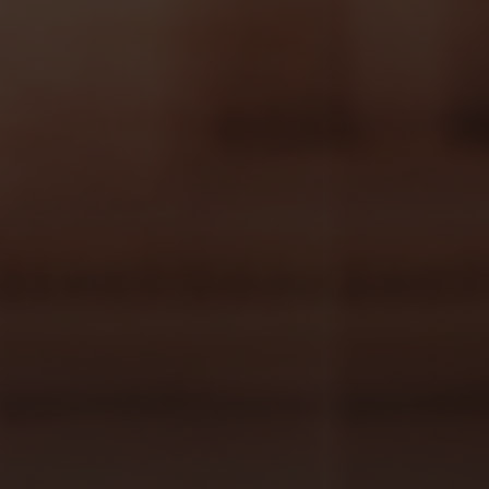
gastronómica
360
.
Comencemos con la idea
de que todos los elementos que componen
un menú forman parte de una experiencia
global. Como regla general, podemos decir
que
un vino con mayor cuerpo nunca debe
preceder a un vino más ligero
. Es por eso
que los menús se ordenan según la
intensidad de los platos y, de la misma
manera, ordenamos también los vinos que
los acompañan.
Para entender el concepto
de equilibrio deberemos entender primero
el del peso de los alimentos y de los vinos
.
Una lasaña es mucho más pesada que una
ensalada mixta, y en el caso de los vinos el
peso vendrá determinado por el cuerpo y la
intensidad del sabor del vino.
Podemos ligar
platos con vinos en función de dos