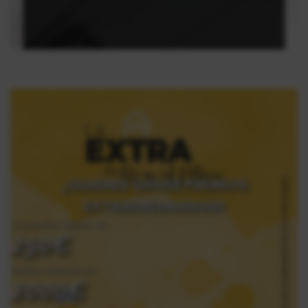
¿QUIERES GANAR PREMIOS
EXTRAORDINARIOS?
12 premios diarios de
250€
Sorteo mensual de
2000€