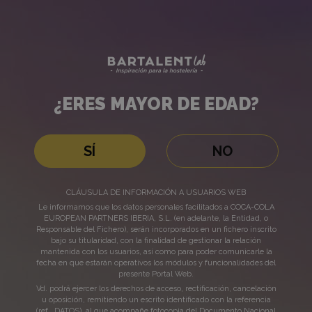
El
Bartalent
Lab
maridaje,
el
¿ERES MAYOR DE EDAD?
arte
¿ERES
de
MAYOR
SÍ
NO
DE
unir
CLÁUSULA DE INFORMACIÓN A USUARIOS WEB
EDAD?
Le informamos que los datos personales facilitados a COCA-COLA
la
EUROPEAN PARTNERS IBERIA, S.L. (en adelante, la Entidad, o
Responsable del Fichero), serán incorporados en un fichero inscrito
bajo su titularidad, con la finalidad de gestionar la relación
gastronomía
mantenida con los usuarios, así como para poder comunicarle la
fecha en que estarán operativos los módulos y funcionalidades del
presente Portal Web.
y
Vd. podrá ejercer los derechos de acceso, rectificación, cancelación
u oposición, remitiendo un escrito identificado con la referencia
El maridaje, el arte de unir la
(ref., DATOS), al que acompañe fotocopia del Documento Nacional