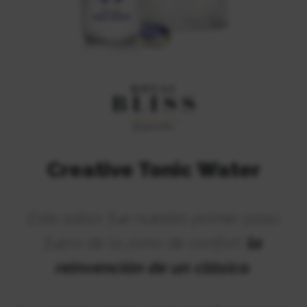
Creative Tonic Water
Este sabor fue nuestro primer paso
fuera de la zona de confort:
la
reinvención de un clásico
.