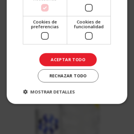
Contraseña
¿Has olvidado tu contraseña?
Cookies de
Cookies de
preferencias
funcionalidad
Recordar
sesión
ACCEDER
ACEPTAR TODO
¿No
tienes
RECHAZAR TODO
una
cuenta?,
MOSTRAR DETALLES
Regístrate