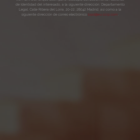
Tonic
de Identidad del interesado, a la siguiente dirección: Departamento
Legal, Calle Ribera del Loira, 20-22, 28042 Madrid, así como a la
Water
siguiente dirección de correo electrónico
lopd@eu.ccip.com
.