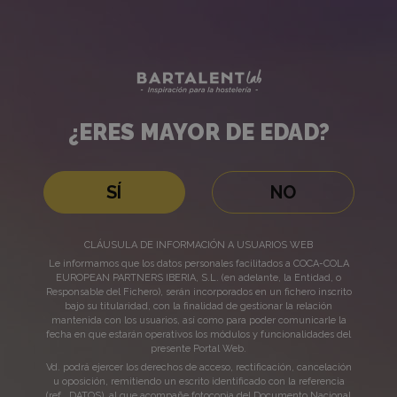
Royal
Bartalent
Lab
Bliss
¿ERES MAYOR DE EDAD?
¿ERES
MAYOR
SÍ
NO
DE
Royal Bliss nace para romper costumbres. Los amigos de siempre, los
bares de simpre, los trayectos de siempre… Hasta que un día, quieres
CLÁUSULA DE INFORMACIÓN A USUARIOS WEB
EDAD?
cambiar. La nueva gama de tónicas de inspiración premium de Royal Bliss
Le informamos que los datos personales facilitados a COCA-COLA
está elaborada con 9 mixers de sabores complejos. Su composición original
EUROPEAN PARTNERS IBERIA, S.L. (en adelante, la Entidad, o
y única de elementos y matices, crea una sensación extraordinaria que
Responsable del Fichero), serán incorporados en un fichero inscrito
solo podrás experimentar si disfrutas de una de ellas.
bajo su titularidad, con la finalidad de gestionar la relación
Complicarse la vida es maravilloso.
mantenida con los usuarios, así como para poder comunicarle la
fecha en que estarán operativos los módulos y funcionalidades del
presente Portal Web.
Vd. podrá ejercer los derechos de acceso, rectificación, cancelación
u oposición, remitiendo un escrito identificado con la referencia
Creative
(ref., DATOS), al que acompañe fotocopia del Documento Nacional