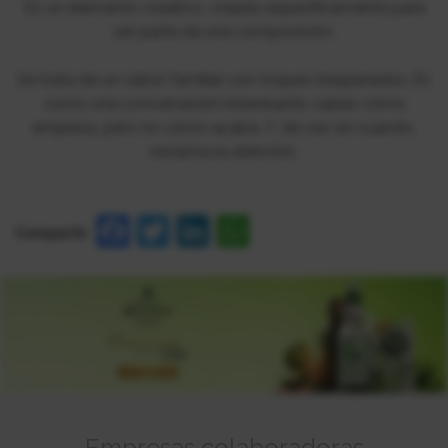
Es un elemento creativo, creado específicamente para
ser parte de una composición.
Se trata de un sabor familiar con toques inesperados. Es
como una conversación interesante, sabes cómo
empieza, pero no cómo acaba. Y, de vez en cuando,
reclama la atención.
Facebook
Twitter
LinkedIn
WhatsApp
Compartir
Empresas colaboradoras