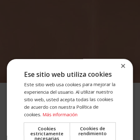
×
Accece
Ese sitio web utiliza cookies
A
Este sitio web usa cookies para mejorar la
experiencia del usuario. Al utilizar nuestro
Tu
sitio web, usted acepta todas las cookies
Cuenta
de acuerdo con nuestra Política de
cookies.
Más información
Email
Cookies
Cookies de
estrictamente
rendimiento
necesarias