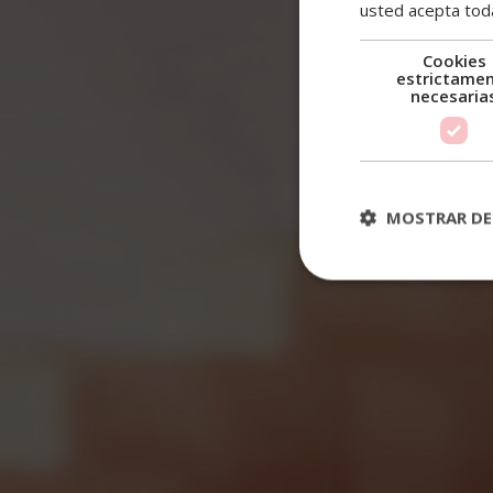
usted acepta toda
menú
Cookies
estrictame
necesaria
MOSTRAR DE