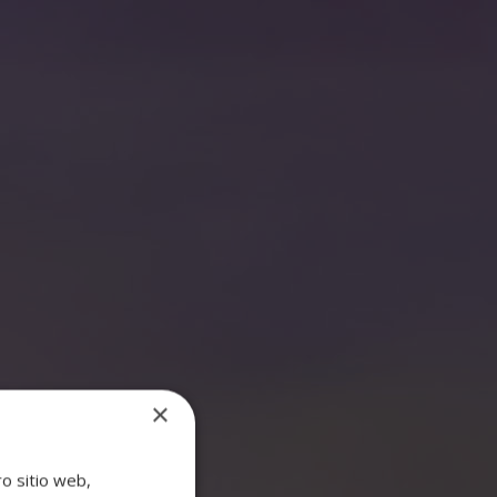
Herramientas
Digitales
ejores cócteles
Siguiente post
×
ro sitio web,