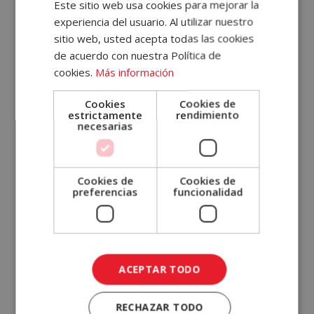
Este sitio web usa cookies para mejorar la
de mixers.
experiencia del usuario. Al utilizar nuestro
Tu
sitio web, usted acepta todas las cookies
Cuenta
de acuerdo con nuestra Política de
cookies.
Más información
Email
¿Quieres conseguir una entrada?
Cookies
Cookies de
estrictamente
rendimiento
La participación es muy sencilla. Para acudir
necesarias
a HIP como embajador de Bartalent Lab
Contraseña
deberéis ser uno de los
50 primeros en
enviar un correo a info@bartalentlab.com.
¿Has olvidado tu contraseña?
Cookies de
Cookies de
Recordad que sólo los usuarios que tengan
preferencias
funcionalidad
el
perfil con los campos obligatorios
Recordar
sesión
completos
podrán ganar una de las
entradas dobles para acudir a esta feria de
ACCEDER
innovación para hosteleros.
ACEPTAR TODO
¿No
tienes
RECHAZAR TODO