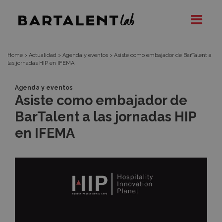
Asiste
Bartalent
Lab
como
embajador
Home
>
Actualidad
>
Agenda y eventos
>
Asiste como embajador de BarTalent a
las jornadas HIP en IFEMA
de
Agenda y eventos
Asiste como embajador de
BarTalent
BarTalent a las jornadas HIP
a
en IFEMA
las
jornadas
HIP