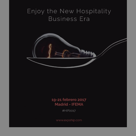
en
IFEMA