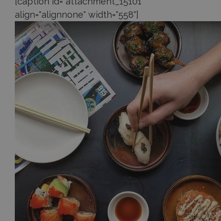
[caption id="attachment_15101"
align="alignnone" width="558"]