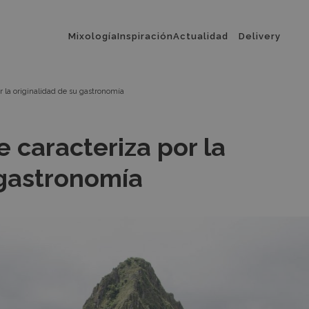
Menú
Mixología
Inspiración
Actualidad
Delivery
principal
r la originalidad de su gastronomía
e caracteriza por la
 gastronomía