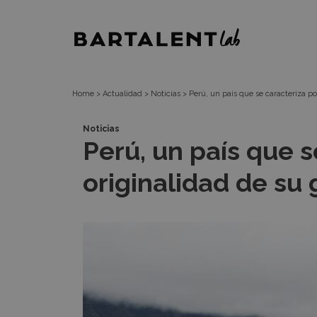
Perú,
Bartalent
un
Lab
país
Home
>
Actualidad
>
Noticias
>
Perú, un país que se caracteriza po
que
Noticias
Perú, un país que s
se
originalidad de su
caracteriza
por
la
originalidad