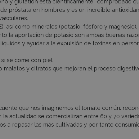
eno y glutatión está científicamente* comprobado q
 de próstata en hombres y es un increíble antioxida
asculares.
 E), así como minerales (potasio, fósforo y magnesio).
unto la aportación de potasio son ambas buenas raz
 líquidos y ayudar a la expulsión de toxinas en perso
 si se come con piel.
 malatos y citratos que mejoran el proceso digestiv
ecuente que nos imaginemos el tomate común: redon
en la actualidad se comercializan entre 60 y 70 varie
os a repasar las más cultivadas y por tanto consumi