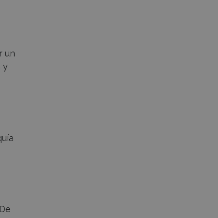
r un
 y
quía
 De