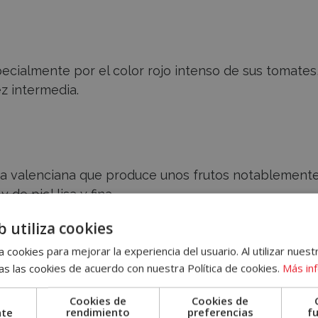
ecialmente por el color rojo intenso de sus tomates
z intermedia.
rta valenciana que produce unos frutos notablement
e piel lisa y fina.
b utiliza cookies
 cookies para mejorar la experiencia del usuario. Al utilizar nuest
s las cookies de acuerdo con nuestra Política de cookies.
Más in
las que brotan tomates de tamaño considerable. So
y resistentes a las plagas.
Cookies de
Cookies de
nte
rendimiento
preferencias
f