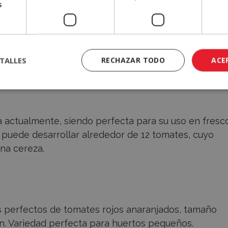
s
alrededor de metro y medio) cuyos frutos se
pura, y por su textura jugosa y sabor dulzón.
TALLES
RECHAZAR TODO
ACE
 actualmente, siendo perfecta para su uso en fresc
 puede desarrollar alrededor de 12 tomates, cuyo
na cereza.
 perfectos de tomates rojos anaranjados, tamaño
n. Variedad perfecta para huertos pequeños.