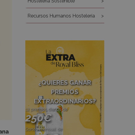
Hostelería Sostenible
Recursos Humanos Hostelería
¿QUIERES GANAR
PREMIOS
EXTRAORDINARIOS?
12 premios diarios de
250€
Sorteo mensual de
ana