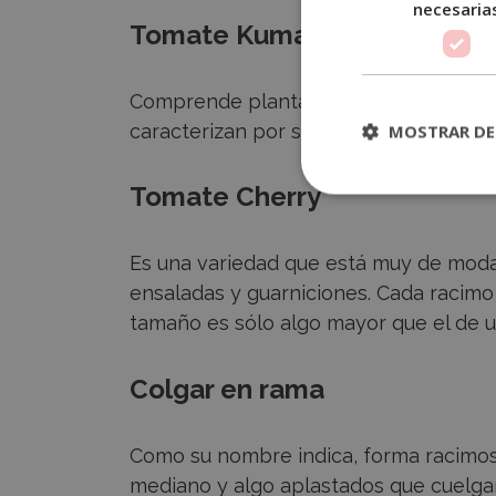
necesaria
Tomate Kumato
Comprende plantas vigorosas y altas (
caracterizan por su color tirando a púr
MOSTRAR DE
Tomate Cherry
Es una variedad que está muy de moda
ensaladas y guarniciones. Cada racimo
tamaño es sólo algo mayor que el de u
Colgar en rama
Como su nombre indica, forma racimos
mediano y algo aplastados que cuelga