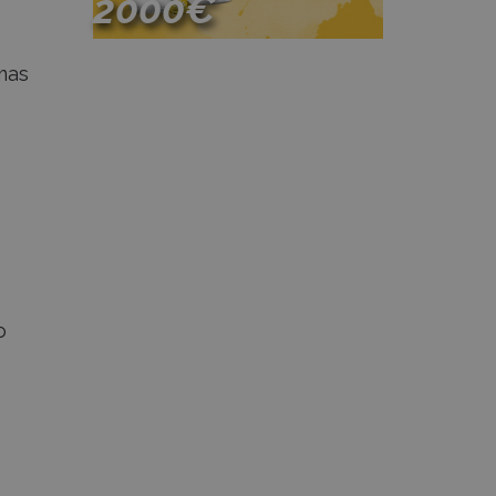
2000€
mas
Participa
o