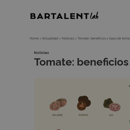
Tomate:
Bartalent
beneficios
Lab
y
Home
>
Actualidad
>
Noticias
>
Tomate: beneficios y tipos de toma
tipos
Noticias
Tomate: beneficios
de
tomates