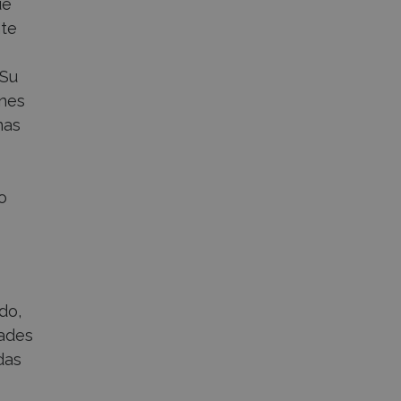
ue
nte
 Su
ones
nas
o
do,
dades
das