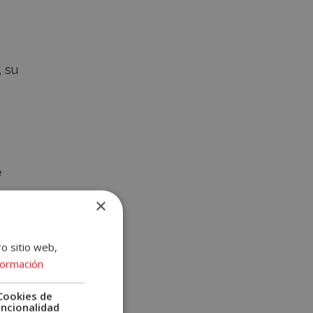
, su
e
×
ro sitio web,
formación
n de
Cookies de
uncionalidad