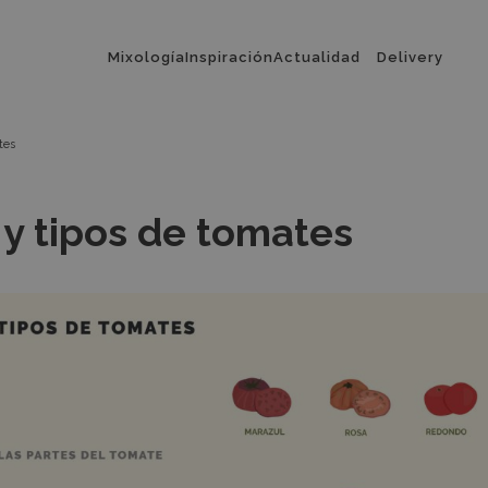
Menú
Mixología
Inspiración
Actualidad
Delivery
principal
tes
 y tipos de tomates