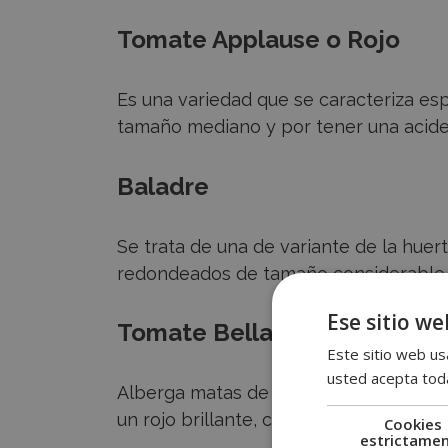
Tomate Applause o Rojo
Es una variedad que se caracteriza esp
tamaño mediano y por tener una acide
Baladre
Se trata de una de variante de la hue
redondeados de tamaño considerable y d
Ese sitio we
Tomate Bella rosa
Este sitio web usa
usted acepta toda
Alberga matas de gran producción en 
un rojo brillante, casi esférico. Son mu
Cookies
estrictame