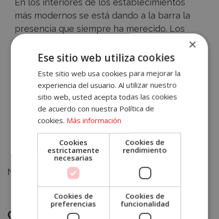
En los interiores de los establecimientos
más modernos se está dando a la barra la
presencia que siempre ha merecido. Los
×
nuevos momentos de consumo convertidos
Accece
en brunchs, aperitivos, almuerzos y
Ese sitio web utiliza cookies
A
afterworks piden taburetes y barras en los
Este sitio web usa cookies para mejorar la
que se disfrute de la frugalidad y el
experiencia del usuario. Al utilizar nuestro
Tu
dinamismo, más que de la cantidad y la
sitio web, usted acepta todas las cookies
Cuenta
tertulia.
de acuerdo con nuestra Política de
cookies.
Más información
Email
Cookies
Cookies de
Volver atrás
estrictamente
rendimiento
necesarias
Contraseña
No hay posts relacionados
¿Has olvidado tu contraseña?
Cookies de
Cookies de
preferencias
funcionalidad
Recursos
Categorías de Gestión Hostelera
Recordar