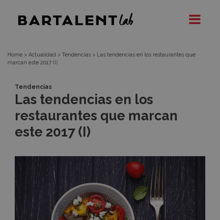
Las
Bartalent
Lab
tendencias
en
Home
>
Actualidad
>
Tendencias
>
Las tendencias en los restaurantes que
marcan este 2017 (I)
los
Tendencias
Las tendencias en los
restaurantes
restaurantes que marcan
que
este 2017 (I)
marcan
este
2017