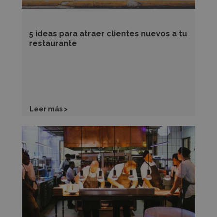
restaurante
5 ideas para atraer clientes nuevos a tu
restaurante
Leer más >
5
consejos
para
elegir
el
staff
perfecto