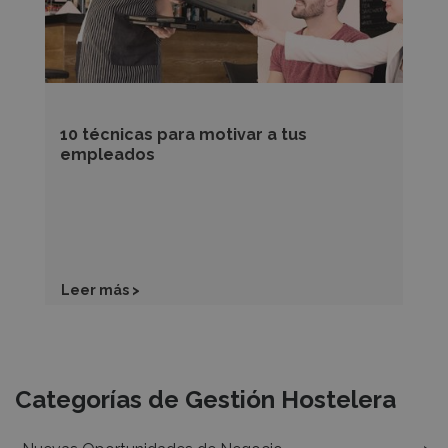
empleados
10 técnicas para motivar a tus
empleados
Leer más >
Recursos
Categorías de Gestión Hostelera