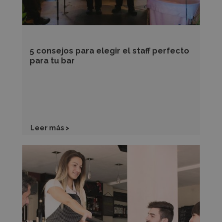
para
tu
bar
5 consejos para elegir el staff perfecto
para tu bar
Leer más >
10
técnicas
para
motivar
a
tus