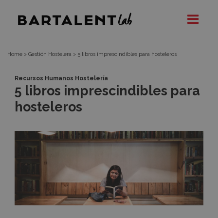
5
Bartalent
Lab
libros
imprescindibles
Home
>
Gestión Hostelera
>
5 libros imprescindibles para hosteleros
para
Recursos Humanos Hostelería
5 libros imprescindibles para
hosteleros
hosteleros