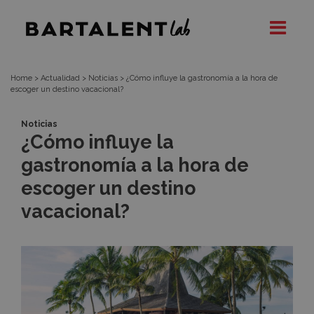
¿Cómo
Bartalent
Lab
influye
la
Home
>
Actualidad
>
Noticias
>
¿Cómo influye la gastronomía a la hora de
escoger un destino vacacional?
gastronomía
Noticias
¿Cómo influye la
a
gastronomía a la hora de
la
escoger un destino
vacacional?
hora
de
escoger