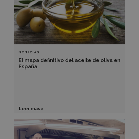
aceite
de
oliva
en
España
NOTICIAS
El mapa definitivo del aceite de oliva en
España
Leer más >
Descubre
los