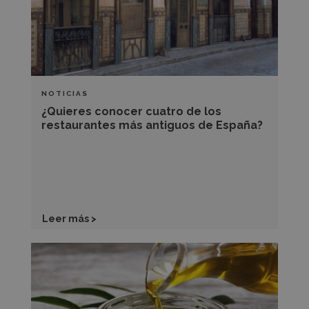
restaurantes
más
antiguos
de
España?
NOTICIAS
¿Quieres conocer cuatro de los
restaurantes más antiguos de España?
Leer más >
El
mapa
definitivo
del