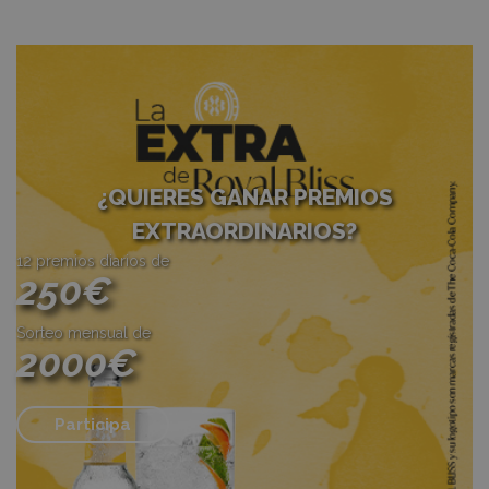
¿QUIERES GANAR PREMIOS
EXTRAORDINARIOS?
12 premios diarios de
250€
Sorteo mensual de
2000€
Participa