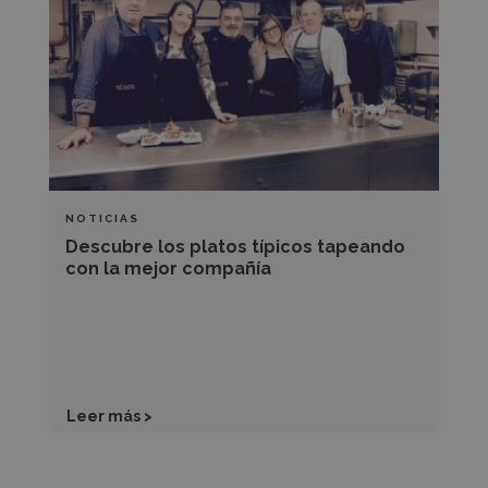
platos
típicos
tapeando
con
la
mejor
compañía
NOTICIAS
Descubre los platos típicos tapeando
con la mejor compañía
Leer más >