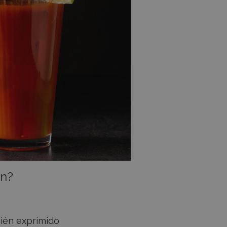
an?
cién exprimido