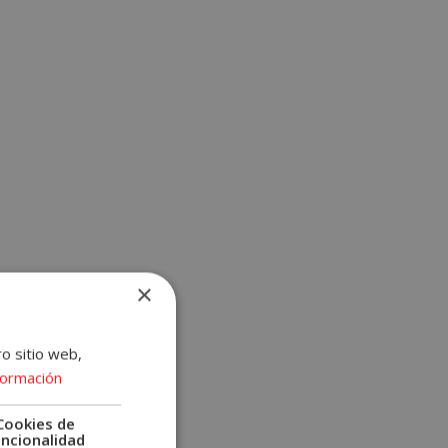
×
 a
 muy
ro sitio web,
formación
Cookies de
uncionalidad