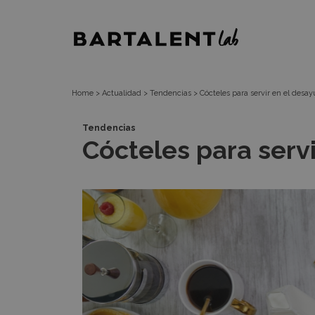
Cócteles
Bartalent
para
Lab
servir
Home
>
Actualidad
>
Tendencias
>
Cócteles para servir en el desa
en
Tendencias
Cócteles para serv
el
desayuno
o
brunch