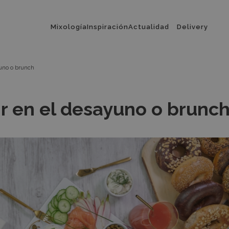
Menú
Mixología
Inspiración
Actualidad
Delivery
principal
yuno o brunch
ir en el desayuno o brunc