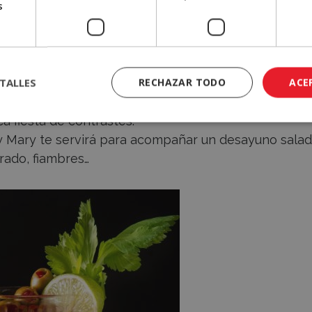
s
uedes pasar por alto, es incorporar el mítico cóctel
TALLES
RECHAZAR TODO
ACE
y sorprendente, pues mezcla sabores picantes
a fiesta de contrastes.
 Mary te servirá para acompañar un desayuno salad
rado, fiambres…