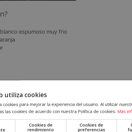
an?
 blanco espumoso muy frío
aranja
ar
 los 30 ml de zumo de naranja recién exprimido. Poco
b utiliza cookies
, añadimos los 30 ml de champaña o vino espumoso
 cookies para mejorar la experiencia del usuario. Al utilizar nuest
s las cookies de acuerdo con nuestra Política de cookies.
Más in
to!
Cookies de
Cookies de
nte
rendimiento
preferencias
f