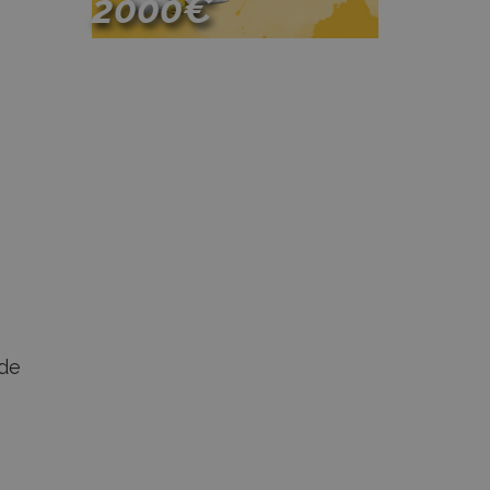
2000€
Participa
 de