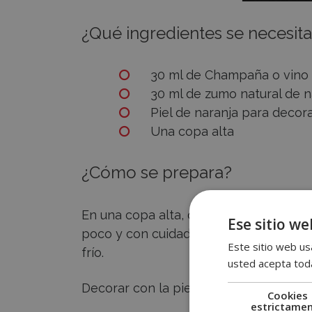
¿Qué ingredientes se necesit
30 ml de Champaña o vino
30 ml de zumo natural de n
Piel de naranja para decor
Una copa alta
¿Cómo se prepara?
En una copa alta, o de flauta, agregar
Ese sitio we
poco y con cuidado de que no rebase
Este sitio web usa
frío.
usted acepta toda
Decorar con la piel de la naranja y ¡Lis
Cookies
estrictame