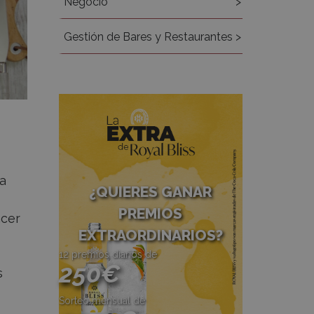
Negocio
Gestión de Bares y Restaurantes
ía
¿QUIERES GANAR
PREMIOS
acer
EXTRAORDINARIOS?
12 premios diarios de
250€
s
Sorteo mensual de