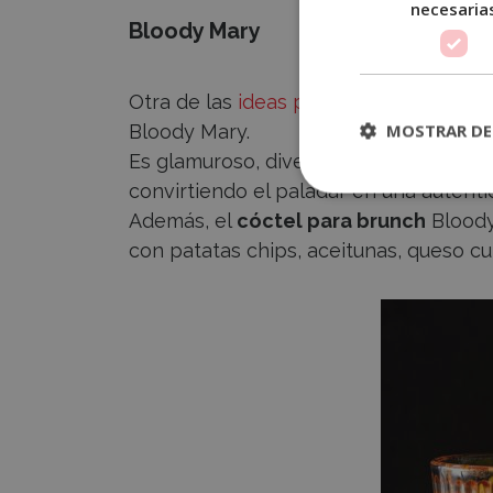
necesaria
Bloody Mary
Otra de las
ideas para brunch
que no p
MOSTRAR DE
Bloody Mary.
Es glamuroso, divertido, refrescante 
convirtiendo el paladar en una auténtic
Además, el
cóctel para brunch
Bloody
con patatas chips, aceitunas, queso cu