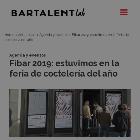
Fibar
Bartalent
Lab
2019:
estuvimos
Home
>
Actualidad
>
Agenda y eventos
>
Fibar 2019: estuvimos en la feria de
coctelería del año
en
Agenda y eventos
Fibar 2019: estuvimos en la
la
feria de coctelería del año
feria
de
coctelería
del