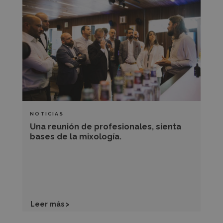
reunión
de
profesionales,
sienta
bases
de
la
mixología.
NOTICIAS
Una reunión de profesionales, sienta
bases de la mixología.
Leer más >