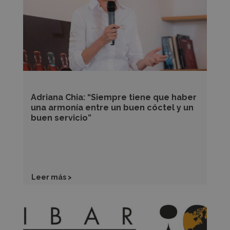
que
haber
una
armonía
entre
un
buen
Adriana Chia: “Siempre tiene que haber
cóctel
una armonía entre un buen cóctel y un
buen servicio”
y
un
buen
servicio”
Leer más >
FIBAR
VALLADOLID,
el