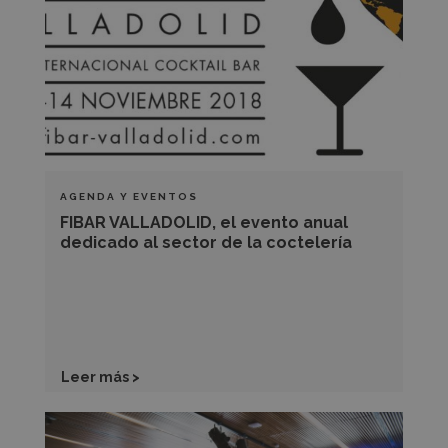
evento
anual
dedicado
al
sector
de
la
AGENDA Y EVENTOS
coctelería
FIBAR VALLADOLID, el evento anual
dedicado al sector de la coctelería
Leer más >
Una