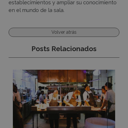
establecimientos y ampliar su conocimiento
en el mundo de la sala.
Volver atrás
Posts Relacionados
5
consejos
para
elegir
el
staff
perfecto
para