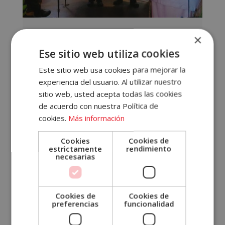
tu
bar
×
Accece
5 consejos para elegir el staff perfecto
Ese sitio web utiliza cookies
para tu bar
A
Este sitio web usa cookies para mejorar la
experiencia del usuario. Al utilizar nuestro
Tu
sitio web, usted acepta todas las cookies
Cuenta
de acuerdo con nuestra Política de
cookies.
Más información
Leer más >
Email
Cookies
Cookies de
Lecciones
estrictamente
rendimiento
necesarias
para
Contraseña
ser
el
¿Has olvidado tu contraseña?
Cookies de
Cookies de
mejor
preferencias
funcionalidad
camarero.
Recordar