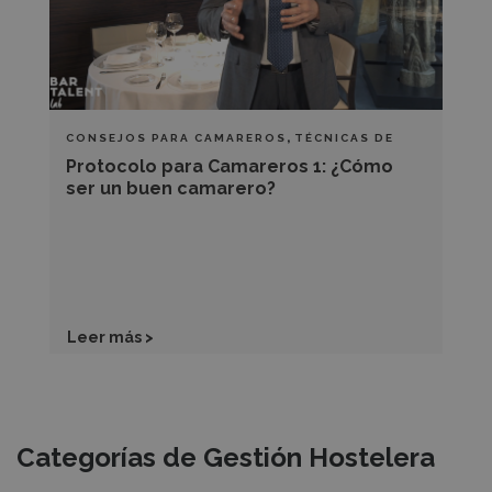
ser
un
buen
camarero?
,
CONSEJOS PARA CAMAREROS
TÉCNICAS DE
SALA Y BARRA
Protocolo para Camareros 1: ¿Cómo
ser un buen camarero?
Leer más >
Recursos
Categorías de Gestión Hostelera