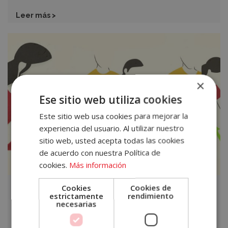
Leer más >
Protocolo
de
actuación
ante
×
un
Accece
Ese sitio web utiliza cookies
atragantamiento
A
Este sitio web usa cookies para mejorar la
experiencia del usuario. Al utilizar nuestro
Tu
sitio web, usted acepta todas las cookies
Cuenta
de acuerdo con nuestra Política de
cookies.
Más información
Email
Cookies
Cookies de
,
CONSEJOS PARA CAMAREROS
TÉCNICAS DE SALA Y
estrictamente
rendimiento
BARRA
Protocolo de actuación ante un
necesarias
Contraseña
atragantamiento