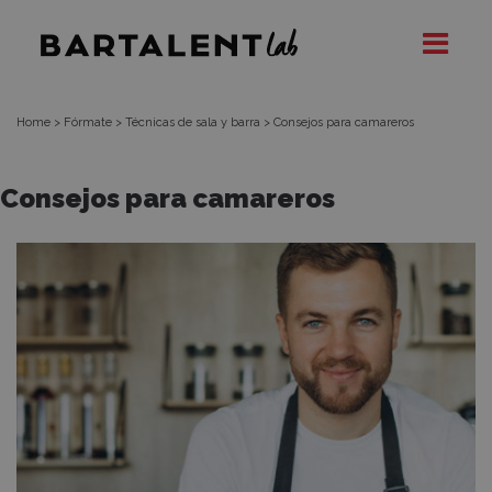
Fórmate:
Bartalent
Lab
Consejos
para
Home
>
Fórmate
>
Técnicas de sala y barra
>
Consejos para camareros
camareros
Consejos para camareros
Consejos
para
ser
un
buen
camarero,
la
atención
al
cliente