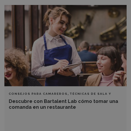
Descubre
con
Bartalent
Lab
cómo
tomar
una
comanda
en
un
restaurante
,
CONSEJOS PARA CAMAREROS
TÉCNICAS DE SALA Y
BARRA
Descubre con Bartalent Lab cómo tomar una
comanda en un restaurante