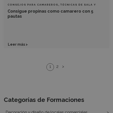
,
CONSEJOS PARA CAMAREROS
TÉCNICAS DE SALA Y
BARRA
Consigue propinas como camarero con 5
pautas
Leer más >
1
2
>
Recursos
Categorías de Formaciones
Decoración y diseño de locales comerciales