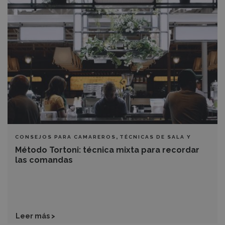
Tortoni:
técnica
mixta
para
recordar
las
comandas
,
CONSEJOS PARA CAMAREROS
TÉCNICAS DE SALA Y
BARRA
Método Tortoni: técnica mixta para recordar
las comandas
Leer más >