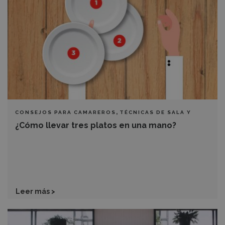
platos
en
una
mano?
,
CONSEJOS PARA CAMAREROS
TÉCNICAS DE SALA Y
BARRA
¿Cómo llevar tres platos en una mano?
Leer más >
Método