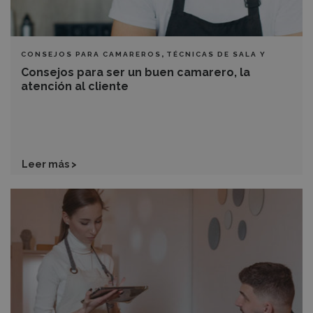
,
CONSEJOS PARA CAMAREROS
TÉCNICAS DE SALA Y
BARRA
Consejos para ser un buen camarero, la
atención al cliente
Leer más >
Consejos
para
camareros
principiantes
y
su
desarrollo