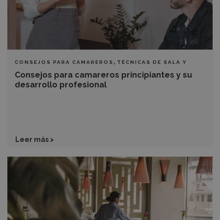
profesional
,
CONSEJOS PARA CAMAREROS
TÉCNICAS DE SALA Y
BARRA
Consejos para camareros principiantes y su
desarrollo profesional
Leer más >
Comunicación
no
verbal
en
sala