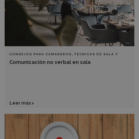
,
CONSEJOS PARA CAMAREROS
TÉCNICAS DE SALA Y
BARRA
Comunicación no verbal en sala
Leer más >
¿Cómo
llevar
tres