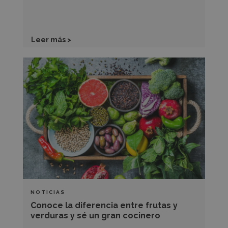
Leer más >
Conoce
la
diferencia
entre
frutas
y
verduras
y
sé
un
NOTICIAS
gran
Conoce la diferencia entre frutas y
cocinero
verduras y sé un gran cocinero