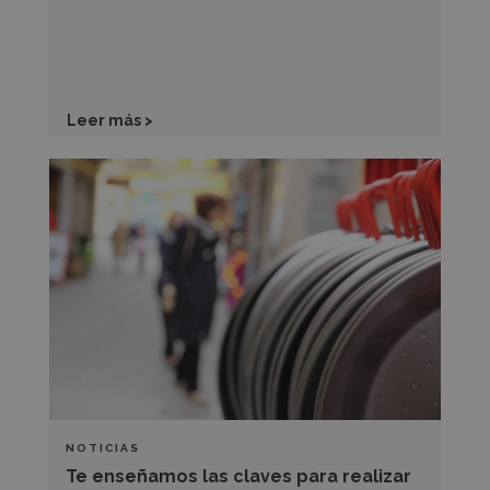
Leer más >
Te
enseñamos
las
claves
para
realizar
una
auténtica
paella
valenciana
NOTICIAS
Te enseñamos las claves para realizar