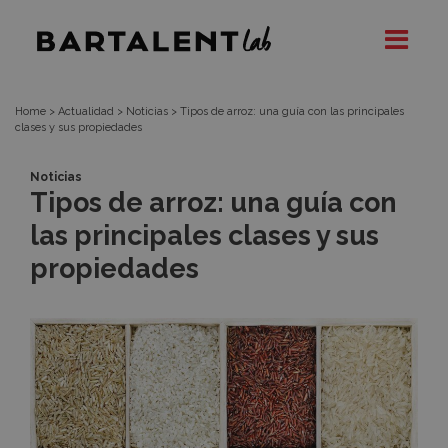
Tipos
Bartalent
Lab
de
arroz:
Home
>
Actualidad
>
Noticias
>
Tipos de arroz: una guía con las principales
clases y sus propiedades
una
Noticias
Tipos de arroz: una guía con
guía
las principales clases y sus
con
propiedades
las
principales
clases