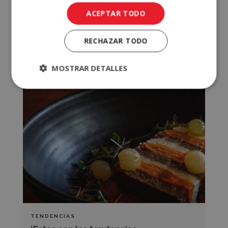
ACEPTAR TODO
Volver atrás
¿No
tienes
RECHAZAR TODO
Posts Relacionados
una
cuenta?,
MOSTRAR DETALLES
Regístrate
¡Estas
son
las
tendencias
gastronómicas
que
veremos
en
2020!
TENDENCIAS