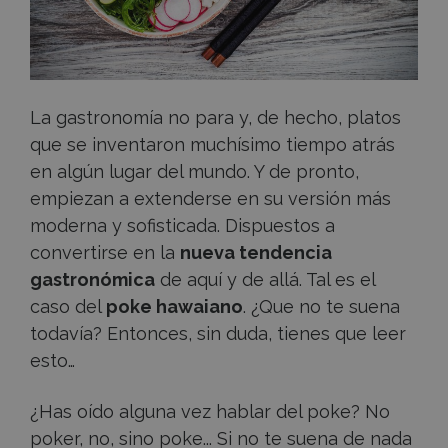
La gastronomía no para y, de hecho, platos
que se inventaron muchísimo tiempo atrás
en algún lugar del mundo. Y de pronto,
empiezan a extenderse en su versión más
moderna y sofisticada. Dispuestos a
convertirse en la
nueva tendencia
gastronómica
de aquí y de allá. Tal es el
caso del
poke hawaiano
. ¿Que no te suena
todavía? Entonces, sin duda, tienes que leer
esto…
¿Has oído alguna vez hablar del poke? No
poker, no, sino poke... Si no te suena de nada