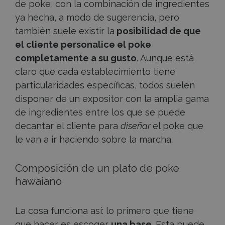
de poke, con la combinación de ingredientes
ya hecha, a modo de sugerencia, pero
también suele existir la
posibilidad de que
el cliente personalice el poke
completamente a su gusto
. Aunque está
claro que cada establecimiento tiene
particularidades específicas, todos suelen
disponer de un expositor con la amplia gama
de ingredientes entre los que se puede
decantar el cliente para
diseñar
el poke que
le van a ir haciendo sobre la marcha.
Composición de un plato de poke
hawaiano
La cosa funciona así: lo primero que tiene
que hacer es escoger
una base.
Esta
puede