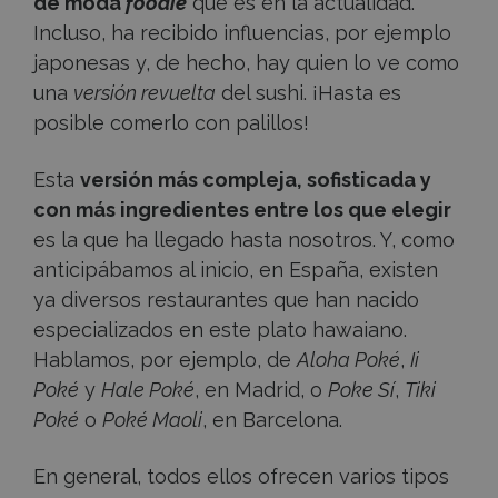
de moda
foodie
que es en la actualidad.
Incluso, ha recibido influencias, por ejemplo
japonesas y, de hecho, hay quien lo ve como
una
versión revuelta
del sushi. ¡Hasta es
posible comerlo con palillos!
Esta
versión más compleja, sofisticada y
con más ingredientes entre los que elegir
es la que ha llegado hasta nosotros. Y, como
anticipábamos al inicio, en España, existen
ya diversos restaurantes que han nacido
especializados en este plato hawaiano.
Hablamos, por ejemplo, de
Aloha Poké
,
Ii
Poké
y
Hale Poké
, en Madrid, o
Poke Sí
,
Tiki
Poké
o
Poké Maoli
, en Barcelona.
En general, todos ellos ofrecen varios tipos