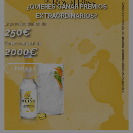
¿QUIERES GANAR PREMIOS
EXTRAORDINARIOS?
12 premios diarios de
250€
Sorteo mensual de
2000€
Participa