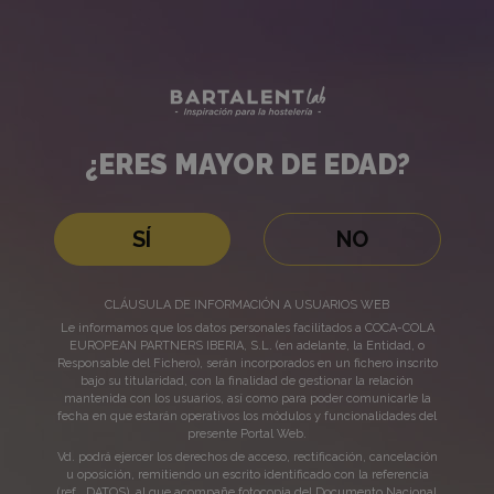
Diccionario
Bartalent
Lab
de
Mixología
¿ERES MAYOR DE EDAD?
para
¿ERES
bartenders:
MAYOR
SÍ
NO
DE
de
CLÁUSULA DE INFORMACIÓN A USUARIOS WEB
EDAD?
Le informamos que los datos personales facilitados a COCA-COLA
A
EUROPEAN PARTNERS IBERIA, S.L. (en adelante, la Entidad, o
Responsable del Fichero), serán incorporados en un fichero inscrito
bajo su titularidad, con la finalidad de gestionar la relación
Diccionario de Mixología para
a
mantenida con los usuarios, así como para poder comunicarle la
fecha en que estarán operativos los módulos y funcionalidades del
bartenders: de A a N
presente Portal Web.
N
Vd. podrá ejercer los derechos de acceso, rectificación, cancelación
u oposición, remitiendo un escrito identificado con la referencia
(ref., DATOS), al que acompañe fotocopia del Documento Nacional