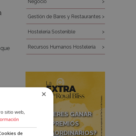
Negocio
a
Gestión de Bares y Restaurantes
Hostelería Sostenible
Recursos Humanos Hostelería
 que
×
 las
ro sitio web,
¿QUIERES GANAR
erior
formación
PREMIOS
EXTRAORDINARIOS?
Cookies de