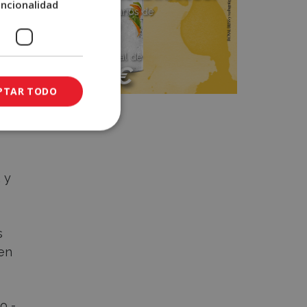
uncionalidad
12 premios diarios de
y
250€
Sorteo mensual de
2000€
PTAR TODO
one
Participa
hacia
 y
s
 en
o -