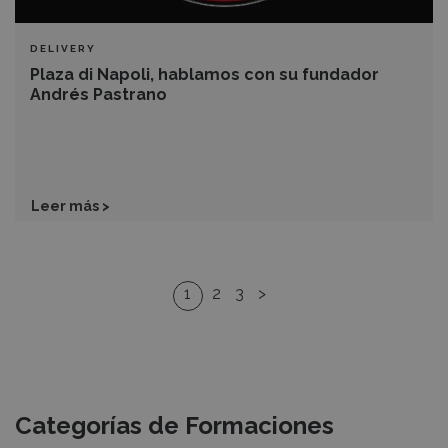
DELIVERY
Plaza di Napoli, hablamos con su fundador
Andrés Pastrano
Leer más >
1
2
3
>
Recursos
Categorías de Formaciones