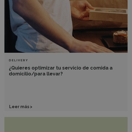
de
comida
a
domicilio/para
llevar?
DELIVERY
¿Quieres optimizar tu servicio de comida a
domicilio/para llevar?
Leer más >
5
recetas