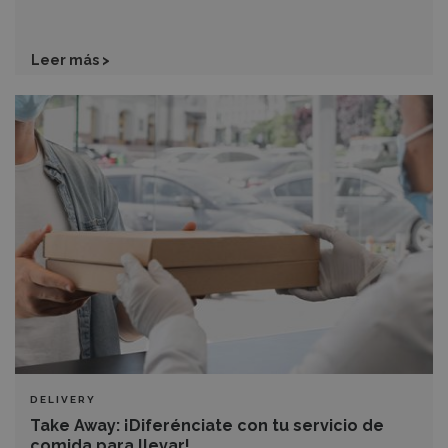
Leer más >
Take
Away:
¡Diferénciate
con
tu
servicio
de
comida
para
llevar!
DELIVERY
Take Away: ¡Diferénciate con tu servicio de
comida para llevar!