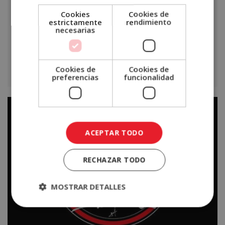
DELIVERY
Email
Delivery: Nuevas tendencias este 2022 para tu
Cookies
Cookies de
estrictamente
rendimiento
negocio
necesarias
Contraseña
¿Has olvidado tu contraseña?
Cookies de
Cookies de
preferencias
funcionalidad
Leer más >
Recordar
sesión
Plaza
di
ACCEDER
Napoli,
ACEPTAR TODO
hablamos
¿No
con
tienes
RECHAZAR TODO
su
una
fundador
cuenta?,
MOSTRAR DETALLES
Andrés
Regístrate
Pastrano