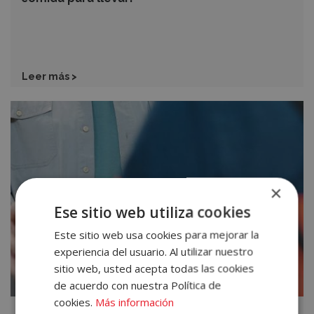
Leer más >
Delivery:
Nuevas
tendencias
este
2022
×
para
Accece
Ese sitio web utiliza cookies
tu
A
negocio
Este sitio web usa cookies para mejorar la
experiencia del usuario. Al utilizar nuestro
Tu
sitio web, usted acepta todas las cookies
Cuenta
de acuerdo con nuestra Política de
cookies.
Más información