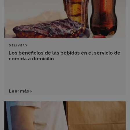
el
servicio
de
comida
a
domicilio
DELIVERY
Los beneficios de las bebidas en el servicio de
comida a domicilio
Leer más >
¿Quieres
optimizar
tu
servicio