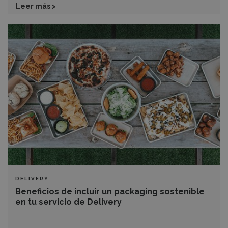
Leer más >
Beneficios
de
incluir
un
packaging
sostenible
en
tu
servicio
de
Delivery
DELIVERY
Beneficios de incluir un packaging sostenible
en tu servicio de Delivery