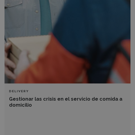
Gestionar
las
crisis
en
el
servicio
de
comida
a
domicilio
DELIVERY
Gestionar las crisis en el servicio de comida a
domicilio