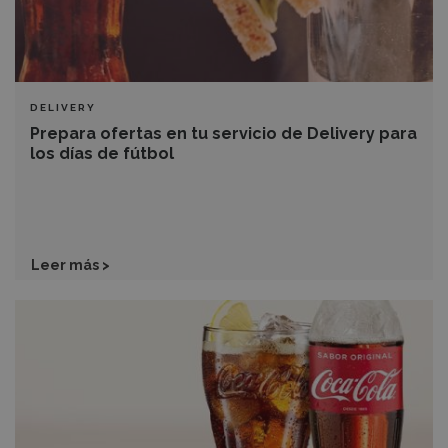
los
días
de
fútbol
DELIVERY
Prepara ofertas en tu servicio de Delivery para
los días de fútbol
Leer más >
Los
beneficios
de
las
bebidas
en