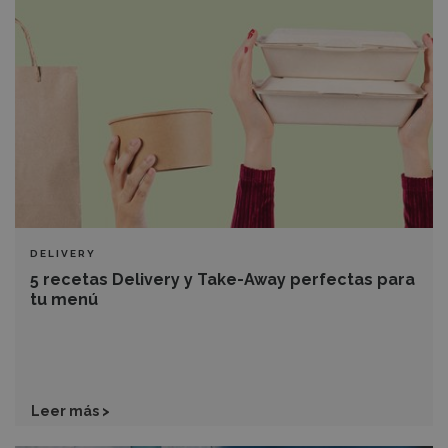
Delivery
y
Take-
Away
perfectas
para
tu
menú
DELIVERY
5 recetas Delivery y Take-Away perfectas para
tu menú
Leer más >